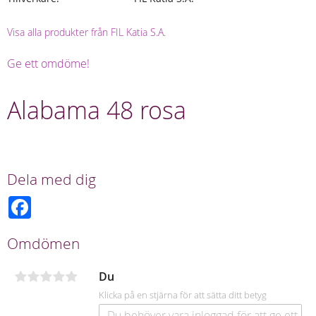
Visa alla produkter från FIL Katia S.A.
Ge ett omdöme!
Alabama 48 rosa
Dela med dig
F
a
c
e
Omdömen
b
o
o
Du
k
Klicka på en stjärna för att sätta ditt betyg