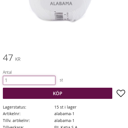
47
KR
Antal
st
L
KÖP
Lagerstatus
15 st i lager
Artikelnr
alabama-1
Tillv. artikelnr
alabama-1
Tillverkare
FIL Katia S.A.