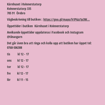
Kärnhuset i Kvinnerstatorp
Kvinnerstatorp 335
705 91 Örebro
Vägbeskrivning till butiken :
https://goo.gl/maps/h1P6zz1p3W...
Öppettider i butiken Kärnhuset i Kvinnerstatorp
Avvikande öppettider uppdateras i Facebook och Instagram
@tiinasgarn
Det går även bra att ringa och kolla upp att butiken har öppet tel:
0768-506308
tis kl 12 - 17
ons kl 12 - 17
tor kl 12 - 17
fre kl 12 - 17
lör kl 11 - 15