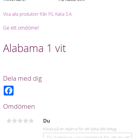
Visa alla produkter från FIL Katia S.A.
Ge ett omdöme!
Alabama 1 vit
Dela med dig
F
a
c
e
Omdömen
b
o
o
Du
k
Klicka på en stjärna för att sätta ditt betyg