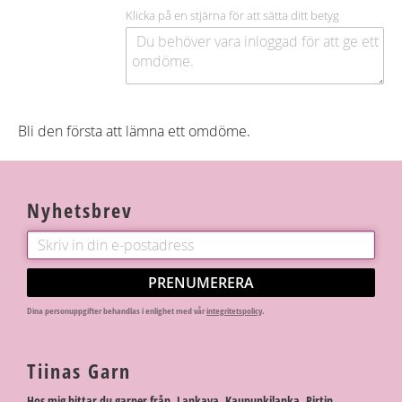
Klicka på en stjärna för att sätta ditt betyg
Bli den första att lämna ett omdöme.
Nyhetsbrev
PRENUMERERA
Dina personuppgifter behandlas i enlighet med vår
integritetspolicy
.
Tiinas Garn
Hos mig hittar du garner från Lankava, Kaupunkilanka, Pirtin