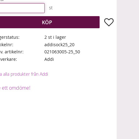
st
Lägg till i fa
KÖP
gerstatus
2 st i lager
tikelnr
addisock25_20
lv. artikelnr
021063005-25_50
llverkare
Addi
a alla produkter från Addi
 ett omdöme!