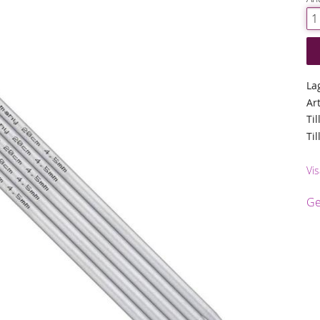
La
Ar
Til
Ti
Vis
Ge