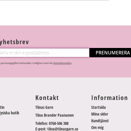
yhetsbrev
PRENUMERERA
 personuppgifter behandlas i enlighet med vår
integritetspolicy
.
Kontakt
Information
tin
Tiinas Garn
Startsida
fysiska butik
Mina sidor
Tiina Brander Paananen
Kundtjänst
Telefon: 0768-506 308
Om mig
E-post: tiina@tiinasgarn.se