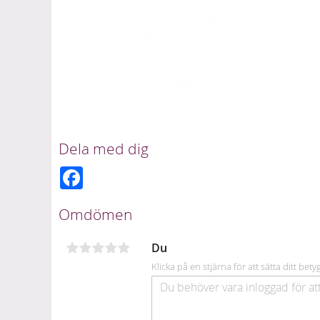
Dela med dig
F
a
c
e
Omdömen
b
o
o
Du
k
Klicka på en stjärna för att sätta ditt bety