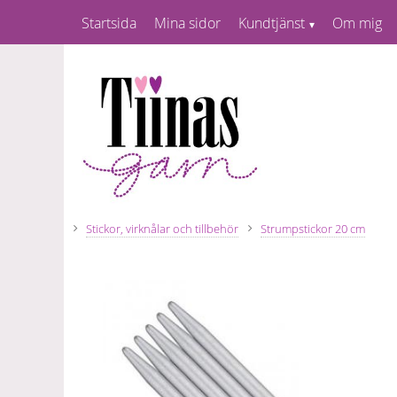
Startsida
Mina sidor
Kundtjänst
Om mig
Stickor, virknålar och tillbehör
Strumpstickor 20 cm