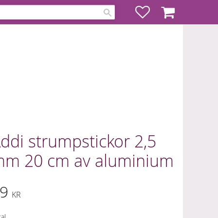
Favoriter
Kundvagn
ddi strumpstickor 2,5
m 20 cm av aluminium
9
KR
al