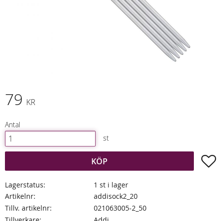
79
KR
Antal
st
L
KÖP
Lagerstatus
1 st i lager
Artikelnr
addisock2_20
Tillv. artikelnr
021063005-2_50
Tillverkare
Addi