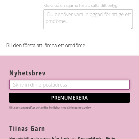
Klicka på en stjärna för att sätta ditt betyg
Bli den första att lämna ett omdöme.
Nyhetsbrev
PRENUMERERA
Dina personuppgifter behandlas i enlighet med vår
integritetspolicy
.
Tiinas Garn
Hos mig hittar du garner från Lankava, Kaupunkilanka, Pirtin