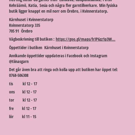
Kehräämö, Katia, Sesia och några fler garntillverkare. Min fysiska
butik ligger knappt en mil norr om Örebro, i Kvinnerstatorp.
Kärnhuset i Kvinnerstatorp
Kvinnerstatorp 335
705 91 Örebro
Vägbeskrivning till butiken :
https://goo.gl/maps/h1P6zz1p3W...
Öppettider i butiken Kärnhuset i Kvinnerstatorp
Avvikande öppettider uppdateras i Facebook och Instagram
@tiinasgarn
Det går även bra att ringa och kolla upp att butiken har öppet tel:
0768-506308
tis kl 12 - 17
ons kl 12 - 17
tor kl 12 - 17
fre kl 12 - 17
lör kl 11 - 15