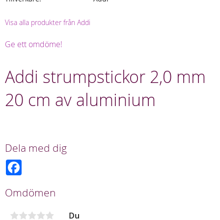
Visa alla produkter från Addi
Ge ett omdöme!
Addi strumpstickor 2,0 mm
20 cm av aluminium
Dela med dig
F
a
c
e
Omdömen
b
o
o
Du
k