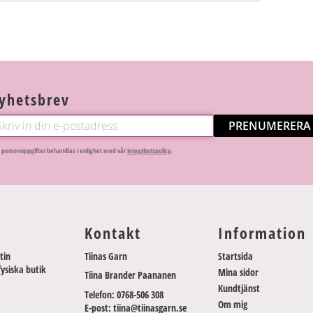
yhetsbrev
PRENUMERERA
 personuppgifter behandlas i enlighet med vår
integritetspolicy
.
Kontakt
Information
tin
Tiinas Garn
Startsida
fysiska butik
Mina sidor
Tiina Brander Paananen
Kundtjänst
Telefon: 0768-506 308
Om mig
E-post: tiina@tiinasgarn.se