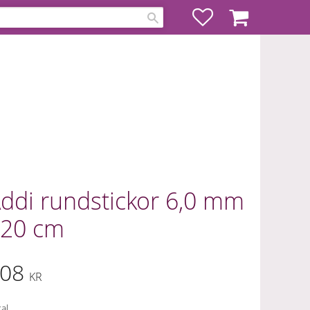
Favoriter
Kundvagn
ddi rundstickor 6,0 mm
20 cm
08
KR
al