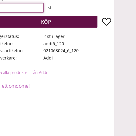
st
Lägg till i fa
KÖP
gerstatus
2 st i lager
tikelnr
addi6_120
lv. artikelnr
021063024_6_120
llverkare
Addi
a alla produkter från Addi
 ett omdöme!