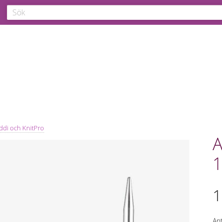
ddi och KnitPro
A
1
1
Ant