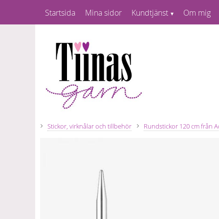
Startsida
Mina sidor
Kundtjänst
Om mig
Stickor, virknålar och tillbehör
Rundstickor 120 cm från A