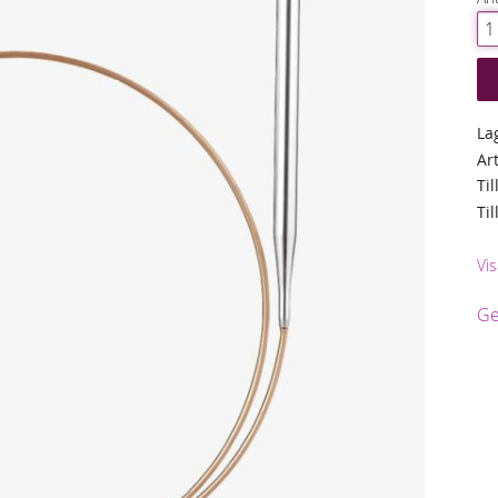
La
Ar
Til
Ti
Vis
Ge