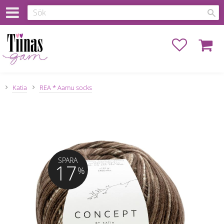
Favoriter
Kundva
Katia
REA * Aamu socks
SPARA
17
%