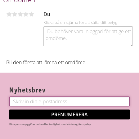
b
o
o
Du
k
Klicka på en stjärna för att sätta ditt betyg
Bli den första att lämna ett omdöme.
Nyhetsbrev
PRENUMERERA
Dina personuppgifter behandlas i enlighet med vår
integritetspolicy
.