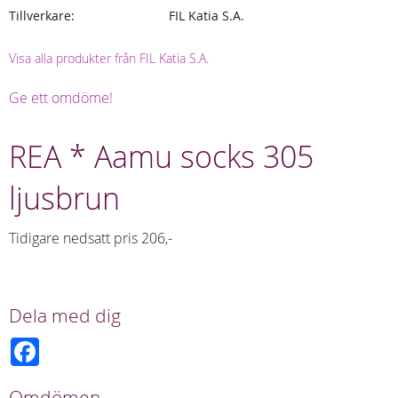
Tillverkare
FIL Katia S.A.
Visa alla produkter från FIL Katia S.A.
Ge ett omdöme!
REA * Aamu socks 305
ljusbrun
Tidigare nedsatt pris 206,-
Dela med dig
F
a
c
e
Omdömen