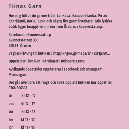
Tiinas Garn
Hos mig hittar du garner från Lankava, Kaupunkilanka, Pirtin
Kehräämö, Katia, Sesia och några fler garntillverkare. Min fysiska
butik ligger knappt en mil norr om Örebro, i Kvinnerstatorp.
Kärnhuset i Kvinnerstatorp
Kvinnerstatorp 335
705 91 Örebro
Vägbeskrivning till butiken :
https://goo.gl/maps/h1P6zz1p3W...
Öppettider i butiken Kärnhuset i Kvinnerstatorp
Avvikande öppettider uppdateras i Facebook och Instagram
@tiinasgarn
Det går även bra att ringa och kolla upp att butiken har öppet tel:
0768-506308
tis kl 12 - 17
ons kl 12 - 17
tor kl 12 - 17
fre kl 12 - 17
lör kl 11 - 15