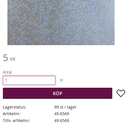
5
KR
Antal
st
L
KÖP
Lagerstatus
99 st i lager
Artikelnr
49.6569
Tillv. artikelnr
49.6569