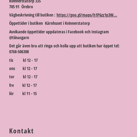
Kvinnerstatorp 335
705 91 Örebro
Vägbeskrivning till butiken :
https://goo.gl/maps/h1P6zz1p3W...
Öppettider i butiken Kärnhuset i Kvinnerstatorp
Avvikande öppettider uppdateras i Facebook och Instagram
@tiinasgarn
Det går även bra att ringa och kolla upp att butiken har öppet tel:
0768-506308
tis kl 12 - 17
ons kl 12 - 17
tor kl 12 - 17
fre kl 12 - 17
lör kl 11 - 15
Kontakt