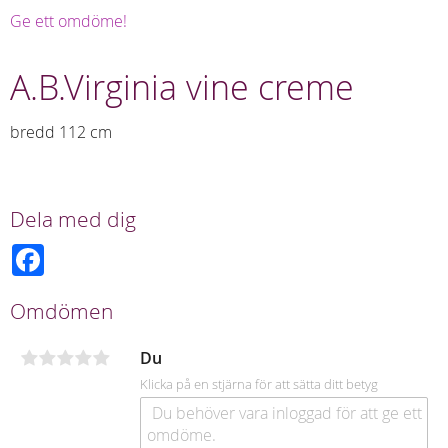
Ge ett omdöme!
A.B.Virginia vine creme
bredd 112 cm
Dela med dig
F
a
c
e
Omdömen
b
o
o
Du
k
Klicka på en stjärna för att sätta ditt betyg